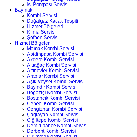
Isı Pompası Servisi
Baymak
Kombi Servisi
Doğalgaz Kaçak Tespiti
Hizmet Bölgeleri
Klima Servisi
Şofben Servisi
Hizmet Bölgeleri
Mamak Kombi Servisi
Abidinpaşa Kombi Servisi
Akdere Kombi Servisi
Altıağaç Kombi Servisi
Altınevler Kombi Servisi
Araplar Kombi Servisi
Aşık Veysel Kombi Servisi
Bayındır Kombi Servisi
Boğaziçi Kombi Servisi
Bostancık Kombi Servisi
Cebeci Kombi Servisi
Cengizhan Kombi Servisi
Çağlayan Kombi Servisi
Çiğiltepe Kombi Servisi
Demirlibahçe Kombi Servisi
Derbent Kombi Servisi
Dikimevi Kombi Servisi