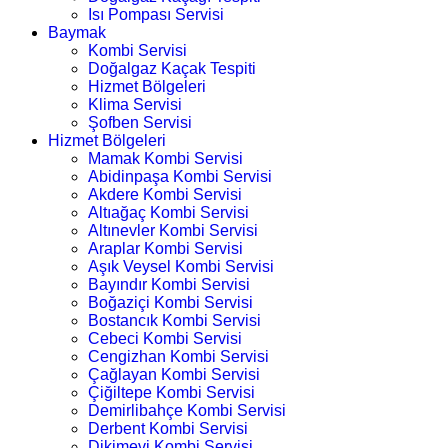
Isı Pompası Servisi
Baymak
Kombi Servisi
Doğalgaz Kaçak Tespiti
Hizmet Bölgeleri
Klima Servisi
Şofben Servisi
Hizmet Bölgeleri
Mamak Kombi Servisi
Abidinpaşa Kombi Servisi
Akdere Kombi Servisi
Altıağaç Kombi Servisi
Altınevler Kombi Servisi
Araplar Kombi Servisi
Aşık Veysel Kombi Servisi
Bayındır Kombi Servisi
Boğaziçi Kombi Servisi
Bostancık Kombi Servisi
Cebeci Kombi Servisi
Cengizhan Kombi Servisi
Çağlayan Kombi Servisi
Çiğiltepe Kombi Servisi
Demirlibahçe Kombi Servisi
Derbent Kombi Servisi
Dikimevi Kombi Servisi