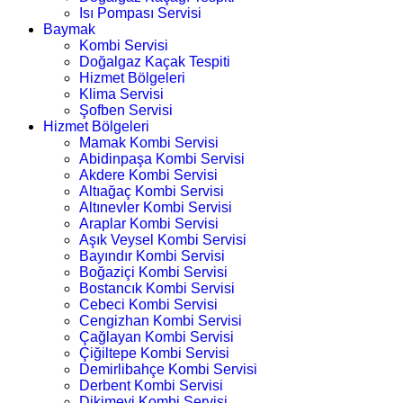
Isı Pompası Servisi
Baymak
Kombi Servisi
Doğalgaz Kaçak Tespiti
Hizmet Bölgeleri
Klima Servisi
Şofben Servisi
Hizmet Bölgeleri
Mamak Kombi Servisi
Abidinpaşa Kombi Servisi
Akdere Kombi Servisi
Altıağaç Kombi Servisi
Altınevler Kombi Servisi
Araplar Kombi Servisi
Aşık Veysel Kombi Servisi
Bayındır Kombi Servisi
Boğaziçi Kombi Servisi
Bostancık Kombi Servisi
Cebeci Kombi Servisi
Cengizhan Kombi Servisi
Çağlayan Kombi Servisi
Çiğiltepe Kombi Servisi
Demirlibahçe Kombi Servisi
Derbent Kombi Servisi
Dikimevi Kombi Servisi