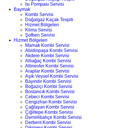
Isı Pompası Servisi
Baymak
Kombi Servisi
Doğalgaz Kaçak Tespiti
Hizmet Bölgeleri
Klima Servisi
Şofben Servisi
Hizmet Bölgeleri
Mamak Kombi Servisi
Abidinpaşa Kombi Servisi
Akdere Kombi Servisi
Altıağaç Kombi Servisi
Altınevler Kombi Servisi
Araplar Kombi Servisi
Aşık Veysel Kombi Servisi
Bayındır Kombi Servisi
Boğaziçi Kombi Servisi
Bostancık Kombi Servisi
Cebeci Kombi Servisi
Cengizhan Kombi Servisi
Çağlayan Kombi Servisi
Çiğiltepe Kombi Servisi
Demirlibahçe Kombi Servisi
Derbent Kombi Servisi
Dikimevi Kombi Servisi