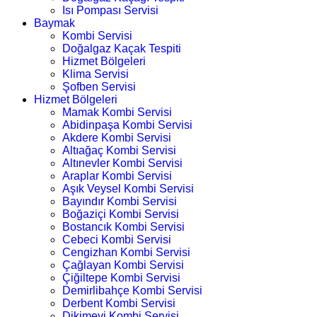
Isı Pompası Servisi
Baymak
Kombi Servisi
Doğalgaz Kaçak Tespiti
Hizmet Bölgeleri
Klima Servisi
Şofben Servisi
Hizmet Bölgeleri
Mamak Kombi Servisi
Abidinpaşa Kombi Servisi
Akdere Kombi Servisi
Altıağaç Kombi Servisi
Altınevler Kombi Servisi
Araplar Kombi Servisi
Aşık Veysel Kombi Servisi
Bayındır Kombi Servisi
Boğaziçi Kombi Servisi
Bostancık Kombi Servisi
Cebeci Kombi Servisi
Cengizhan Kombi Servisi
Çağlayan Kombi Servisi
Çiğiltepe Kombi Servisi
Demirlibahçe Kombi Servisi
Derbent Kombi Servisi
Dikimevi Kombi Servisi