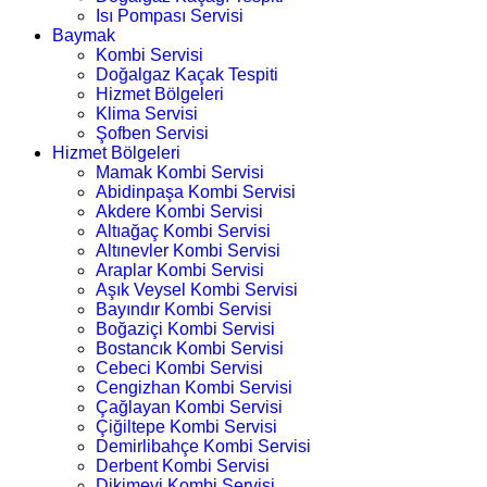
Isı Pompası Servisi
Baymak
Kombi Servisi
Doğalgaz Kaçak Tespiti
Hizmet Bölgeleri
Klima Servisi
Şofben Servisi
Hizmet Bölgeleri
Mamak Kombi Servisi
Abidinpaşa Kombi Servisi
Akdere Kombi Servisi
Altıağaç Kombi Servisi
Altınevler Kombi Servisi
Araplar Kombi Servisi
Aşık Veysel Kombi Servisi
Bayındır Kombi Servisi
Boğaziçi Kombi Servisi
Bostancık Kombi Servisi
Cebeci Kombi Servisi
Cengizhan Kombi Servisi
Çağlayan Kombi Servisi
Çiğiltepe Kombi Servisi
Demirlibahçe Kombi Servisi
Derbent Kombi Servisi
Dikimevi Kombi Servisi