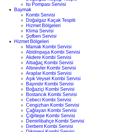
Isı Pompası Servisi
Baymak
Kombi Servisi
Doğalgaz Kaçak Tespiti
Hizmet Bölgeleri
Klima Servisi
Şofben Servisi
Hizmet Bölgeleri
Mamak Kombi Servisi
Abidinpaşa Kombi Servisi
Akdere Kombi Servisi
Altıağaç Kombi Servisi
Altınevler Kombi Servisi
Araplar Kombi Servisi
Aşık Veysel Kombi Servisi
Bayındır Kombi Servisi
Boğaziçi Kombi Servisi
Bostancık Kombi Servisi
Cebeci Kombi Servisi
Cengizhan Kombi Servisi
Çağlayan Kombi Servisi
Çiğiltepe Kombi Servisi
Demirlibahçe Kombi Servisi
Derbent Kombi Servisi
Dikimevi Kombi Servisi