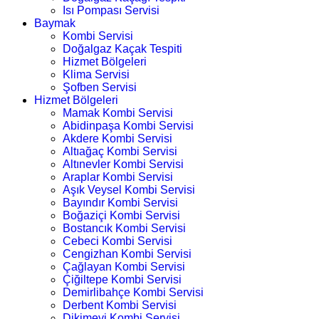
Isı Pompası Servisi
Baymak
Kombi Servisi
Doğalgaz Kaçak Tespiti
Hizmet Bölgeleri
Klima Servisi
Şofben Servisi
Hizmet Bölgeleri
Mamak Kombi Servisi
Abidinpaşa Kombi Servisi
Akdere Kombi Servisi
Altıağaç Kombi Servisi
Altınevler Kombi Servisi
Araplar Kombi Servisi
Aşık Veysel Kombi Servisi
Bayındır Kombi Servisi
Boğaziçi Kombi Servisi
Bostancık Kombi Servisi
Cebeci Kombi Servisi
Cengizhan Kombi Servisi
Çağlayan Kombi Servisi
Çiğiltepe Kombi Servisi
Demirlibahçe Kombi Servisi
Derbent Kombi Servisi
Dikimevi Kombi Servisi