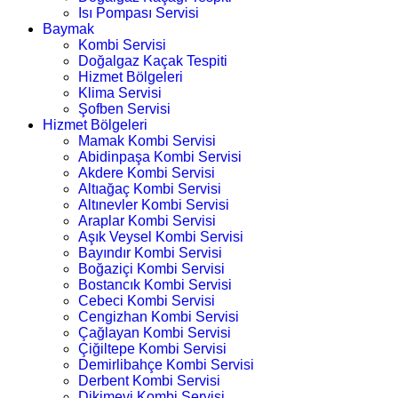
Isı Pompası Servisi
Baymak
Kombi Servisi
Doğalgaz Kaçak Tespiti
Hizmet Bölgeleri
Klima Servisi
Şofben Servisi
Hizmet Bölgeleri
Mamak Kombi Servisi
Abidinpaşa Kombi Servisi
Akdere Kombi Servisi
Altıağaç Kombi Servisi
Altınevler Kombi Servisi
Araplar Kombi Servisi
Aşık Veysel Kombi Servisi
Bayındır Kombi Servisi
Boğaziçi Kombi Servisi
Bostancık Kombi Servisi
Cebeci Kombi Servisi
Cengizhan Kombi Servisi
Çağlayan Kombi Servisi
Çiğiltepe Kombi Servisi
Demirlibahçe Kombi Servisi
Derbent Kombi Servisi
Dikimevi Kombi Servisi