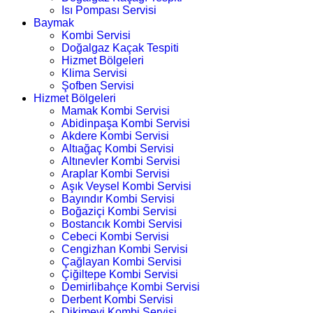
Isı Pompası Servisi
Baymak
Kombi Servisi
Doğalgaz Kaçak Tespiti
Hizmet Bölgeleri
Klima Servisi
Şofben Servisi
Hizmet Bölgeleri
Mamak Kombi Servisi
Abidinpaşa Kombi Servisi
Akdere Kombi Servisi
Altıağaç Kombi Servisi
Altınevler Kombi Servisi
Araplar Kombi Servisi
Aşık Veysel Kombi Servisi
Bayındır Kombi Servisi
Boğaziçi Kombi Servisi
Bostancık Kombi Servisi
Cebeci Kombi Servisi
Cengizhan Kombi Servisi
Çağlayan Kombi Servisi
Çiğiltepe Kombi Servisi
Demirlibahçe Kombi Servisi
Derbent Kombi Servisi
Dikimevi Kombi Servisi