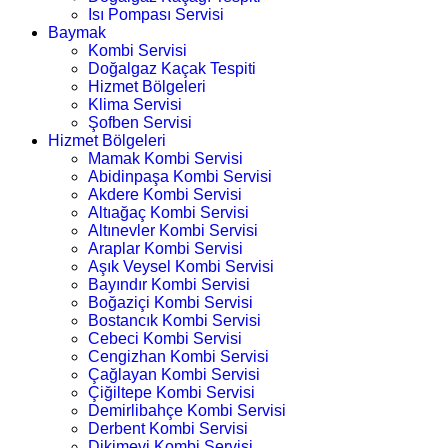
Isı Pompası Servisi
Baymak
Kombi Servisi
Doğalgaz Kaçak Tespiti
Hizmet Bölgeleri
Klima Servisi
Şofben Servisi
Hizmet Bölgeleri
Mamak Kombi Servisi
Abidinpaşa Kombi Servisi
Akdere Kombi Servisi
Altıağaç Kombi Servisi
Altınevler Kombi Servisi
Araplar Kombi Servisi
Aşık Veysel Kombi Servisi
Bayındır Kombi Servisi
Boğaziçi Kombi Servisi
Bostancık Kombi Servisi
Cebeci Kombi Servisi
Cengizhan Kombi Servisi
Çağlayan Kombi Servisi
Çiğiltepe Kombi Servisi
Demirlibahçe Kombi Servisi
Derbent Kombi Servisi
Dikimevi Kombi Servisi