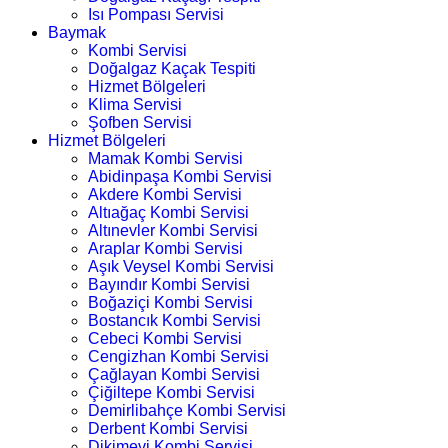
Isı Pompası Servisi
Baymak
Kombi Servisi
Doğalgaz Kaçak Tespiti
Hizmet Bölgeleri
Klima Servisi
Şofben Servisi
Hizmet Bölgeleri
Mamak Kombi Servisi
Abidinpaşa Kombi Servisi
Akdere Kombi Servisi
Altıağaç Kombi Servisi
Altınevler Kombi Servisi
Araplar Kombi Servisi
Aşık Veysel Kombi Servisi
Bayındır Kombi Servisi
Boğaziçi Kombi Servisi
Bostancık Kombi Servisi
Cebeci Kombi Servisi
Cengizhan Kombi Servisi
Çağlayan Kombi Servisi
Çiğiltepe Kombi Servisi
Demirlibahçe Kombi Servisi
Derbent Kombi Servisi
Dikimevi Kombi Servisi