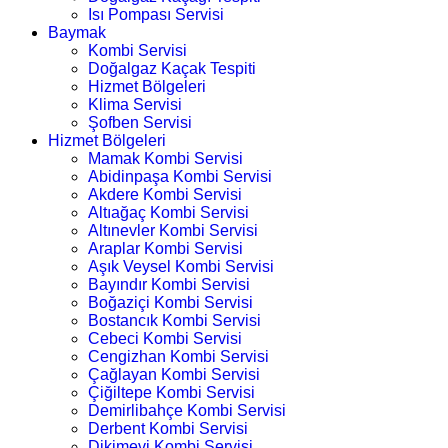
Isı Pompası Servisi
Baymak
Kombi Servisi
Doğalgaz Kaçak Tespiti
Hizmet Bölgeleri
Klima Servisi
Şofben Servisi
Hizmet Bölgeleri
Mamak Kombi Servisi
Abidinpaşa Kombi Servisi
Akdere Kombi Servisi
Altıağaç Kombi Servisi
Altınevler Kombi Servisi
Araplar Kombi Servisi
Aşık Veysel Kombi Servisi
Bayındır Kombi Servisi
Boğaziçi Kombi Servisi
Bostancık Kombi Servisi
Cebeci Kombi Servisi
Cengizhan Kombi Servisi
Çağlayan Kombi Servisi
Çiğiltepe Kombi Servisi
Demirlibahçe Kombi Servisi
Derbent Kombi Servisi
Dikimevi Kombi Servisi