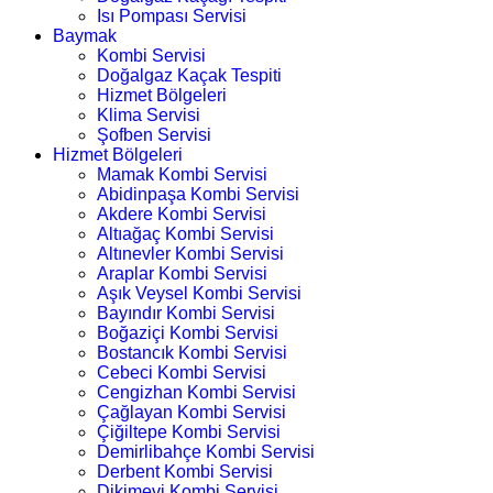
Isı Pompası Servisi
Baymak
Kombi Servisi
Doğalgaz Kaçak Tespiti
Hizmet Bölgeleri
Klima Servisi
Şofben Servisi
Hizmet Bölgeleri
Mamak Kombi Servisi
Abidinpaşa Kombi Servisi
Akdere Kombi Servisi
Altıağaç Kombi Servisi
Altınevler Kombi Servisi
Araplar Kombi Servisi
Aşık Veysel Kombi Servisi
Bayındır Kombi Servisi
Boğaziçi Kombi Servisi
Bostancık Kombi Servisi
Cebeci Kombi Servisi
Cengizhan Kombi Servisi
Çağlayan Kombi Servisi
Çiğiltepe Kombi Servisi
Demirlibahçe Kombi Servisi
Derbent Kombi Servisi
Dikimevi Kombi Servisi