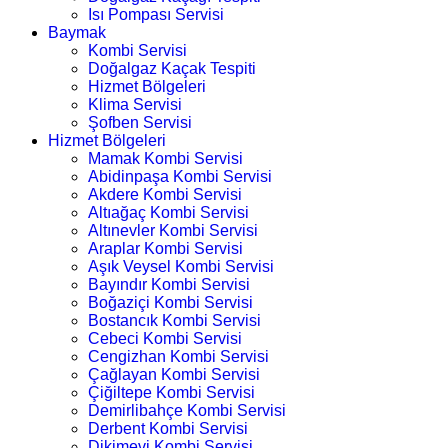
Isı Pompası Servisi
Baymak
Kombi Servisi
Doğalgaz Kaçak Tespiti
Hizmet Bölgeleri
Klima Servisi
Şofben Servisi
Hizmet Bölgeleri
Mamak Kombi Servisi
Abidinpaşa Kombi Servisi
Akdere Kombi Servisi
Altıağaç Kombi Servisi
Altınevler Kombi Servisi
Araplar Kombi Servisi
Aşık Veysel Kombi Servisi
Bayındır Kombi Servisi
Boğaziçi Kombi Servisi
Bostancık Kombi Servisi
Cebeci Kombi Servisi
Cengizhan Kombi Servisi
Çağlayan Kombi Servisi
Çiğiltepe Kombi Servisi
Demirlibahçe Kombi Servisi
Derbent Kombi Servisi
Dikimevi Kombi Servisi